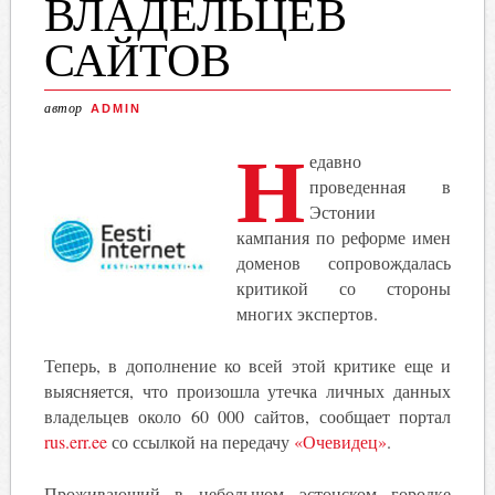
ВЛАДЕЛЬЦЕВ
САЙТОВ
автор
ADMIN
Н
едавно
проведенная в
Эстонии
кампания по реформе имен
доменов сопровождалась
критикой со стороны
многих экспертов.
Теперь, в дополнение ко всей этой критике еще и
выясняется, что произошла утечка личных данных
владельцев около 60 000 сайтов, сообщает портал
rus.err.ee
со ссылкой на передачу
«Очевидец»
.
Проживающий в небольшом эстонском городке