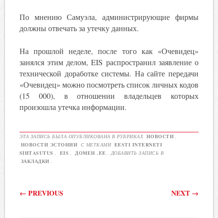
По мнению Самуэла, администрирующие фирмы
должны отвечать за утечку данных.
На прошлой неделе, после того как «Очевидец»
занялся этим делом, EIS распространил заявление о
технической доработке системы. На сайте передачи
«Очевидец» можно посмотреть список личных кодов
(15 000), в отношении владельцев которых
произошла утечка информации.
ЭТА ЗАПИСЬ БЫЛА ОПУБЛИКОВАНА В РУБРИКАХ
НОВОСТИ
,
НОВОСТИ ЭСТОНИИ
С МЕТКАМИ
EESTI INTERNETI
SIHTASUTUS
,
EIS
,
ДОМЕН .EE
. ДОБАВИТЬ ЗАПИСЬ В
ЗАКЛАДКИ
.
Post navigation
←
PREVIOUS
NEXT
→