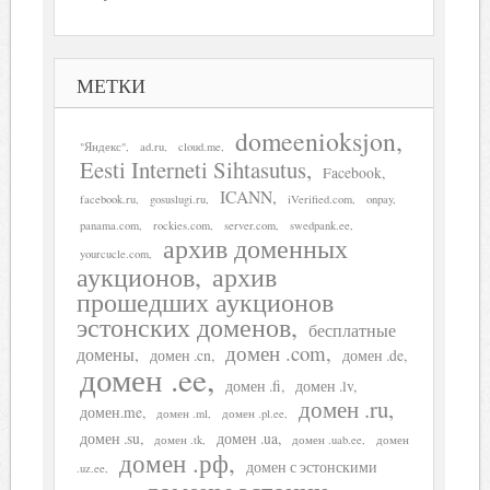
МЕТКИ
domeenioksjon
"Яндекс"
ad.ru
cloud.me
Eesti Interneti Sihtasutus
Facebook
ICANN
facebook.ru
gosuslugi.ru
iVerified.com
onpay
panama.com
rockies.com
server.com
swedpank.ee
архив доменных
yourcucle.com
аукционов
архив
прошедших аукционов
эстонских доменов
бесплатные
домен .com
домены
домен .cn
домен .de
домен .ee
домен .fi
домен .lv
домен .ru
домен.me
домен .ml
домен .pl.ee
домен .su
домен .ua
домен .tk
домен .uab.ee
домен
домен .рф
домен с эстонскими
.uz.ee