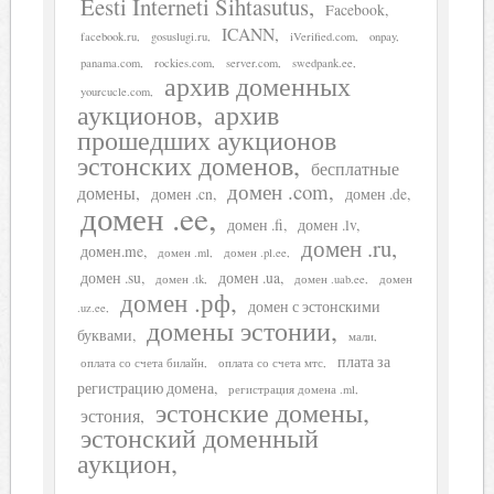
Eesti Interneti Sihtasutus
Facebook
ICANN
facebook.ru
gosuslugi.ru
iVerified.com
onpay
panama.com
rockies.com
server.com
swedpank.ee
архив доменных
yourcucle.com
аукционов
архив
прошедших аукционов
эстонских доменов
бесплатные
домен .com
домены
домен .cn
домен .de
домен .ee
домен .fi
домен .lv
домен .ru
домен.me
домен .ml
домен .pl.ee
домен .su
домен .ua
домен .tk
домен .uab.ee
домен
домен .рф
домен с эстонскими
.uz.ee
домены эстонии
буквами
мали
плата за
оплата со счета билайн
оплата со счета мтс
регистрацию домена
регистрация домена .ml
эстонские домены
эстония
эстонский доменный
аукцион