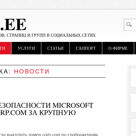
.EE
В, СТРАНИЦ И ГРУПП В СОЦИАЛЬНЫХ СЕТЯХ
ТИ
УСЛУГИ
СТАТЬИ
CАППОРТ
О ФИРМЕ
КА:
НОВОСТИ
ЕЗОПАСНОСТИ MICROSOFT
RP.COM ЗА КРУПНУЮ
огла выкупить домен corp.com по соображениям