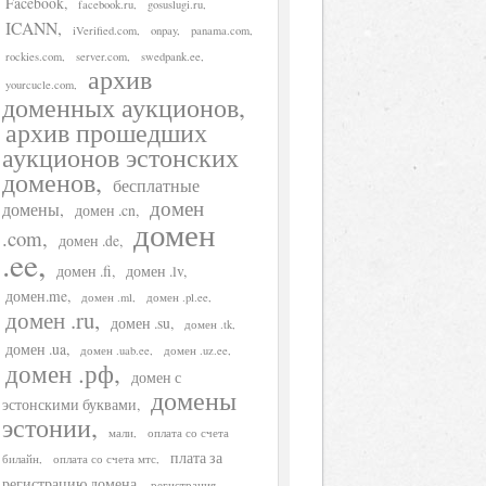
Facebook
facebook.ru
gosuslugi.ru
ICANN
iVerified.com
onpay
panama.com
rockies.com
server.com
swedpank.ee
архив
yourcucle.com
доменных аукционов
архив прошедших
аукционов эстонских
доменов
бесплатные
домен
домены
домен .cn
домен
.com
домен .de
.ee
домен .fi
домен .lv
домен.me
домен .ml
домен .pl.ee
домен .ru
домен .su
домен .tk
домен .ua
домен .uab.ee
домен .uz.ee
домен .рф
домен с
домены
эстонскими буквами
эстонии
мали
оплата со счета
плата за
билайн
оплата со счета мтс
регистрацию домена
регистрация