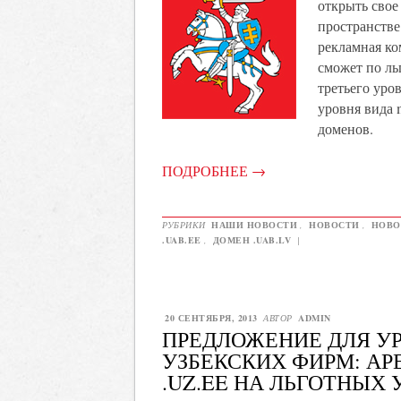
открыть свое
пространстве
рекламная ко
сможет по ль
третьего уров
уровня вида m
доменов.
ПОДРОБНЕЕ
→
РУБРИКИ
НАШИ НОВОСТИ
,
НОВОСТИ
,
НОВО
.UAB.EE
,
ДОМЕН .UAB.LV
|
20 СЕНТЯБРЯ, 2013
АВТОР
ADMIN
ПРЕДЛОЖЕНИЕ ДЛЯ У
УЗБЕКСКИХ ФИРМ: АР
.UZ.EE НА ЛЬГОТНЫХ