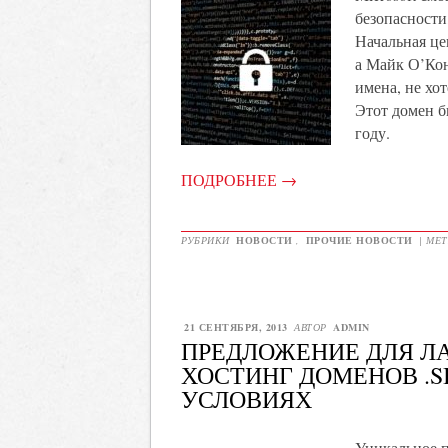
безопасности
Начальная це
а Майк О’Кон
имена, не хо
Этот домен б
году.
ПОДРОБНЕЕ
→
РУБРИКИ
НОВОСТИ
,
ПРОЧИЕ НОВОСТИ
|
МЕ
21 СЕНТЯБРЯ, 2013
АВТОР
ADMIN
ПРЕДЛОЖЕНИЕ ДЛЯ ЛА
ХОСТИНГ ДОМЕНОВ .S
УСЛОВИЯХ
Уникальное 