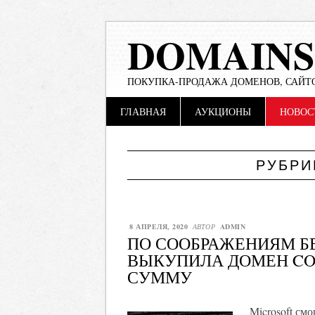
DOMAINS
ПОКУПКА-ПРОДАЖА ДОМЕНОВ, САЙТО
Main menu
Skip
ГЛАВНАЯ
АУКЦИОНЫ
НОВОС
to
content
РУБРИ
8 АПРЕЛЯ, 2020
АВТОР
ADMIN
ПО СООБРАЖЕНИЯМ Б
ВЫКУПИЛА ДОМЕН CO
СУММУ
Microsoft см