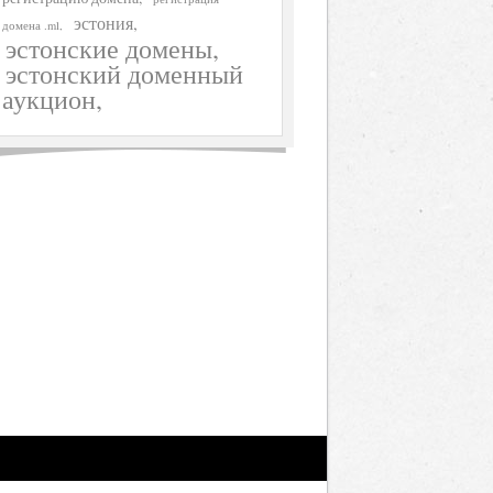
эстония
домена .ml
эстонские домены
эстонский доменный
аукцион