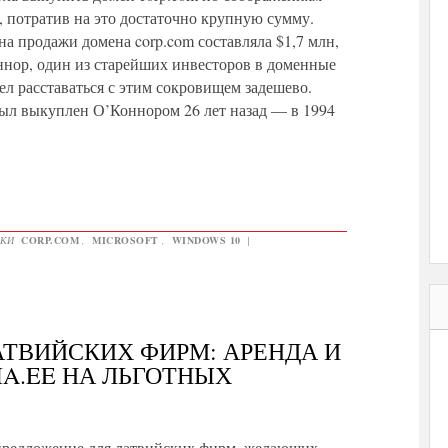
, потратив на это достаточно крупную сумму.
на продажи домена corp.com составляла $1,7 млн,
нор, один из старейших инвесторов в доменные
тел расставаться с этим сокровищем задешево.
ыл выкуплен О’Коннором 26 лет назад — в 1994
ТКИ
CORP.COM
,
MICROSOFT
,
WINDOWS 10
|
ТВИЙСКИХ ФИРМ: АРЕНДА И
IA.EE НА ЛЬГОТНЫХ
предложение для латвийских фирм, желающих