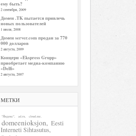
ему быть?
2 сентября, 2009
Домен .TK пытается привлечь
новых пользователей
1 июля, 2008
Домен server.com продан за 770
000 долларов
2 августа, 2009
Концерн «Ekspress Grupp»
приобретает медиа-компанию
«Delfi»
2 августа, 2007
МЕТКИ
"Яндекс"
ad.ru
cloud.me
domeenioksjon
Eesti
Interneti Sihtasutus