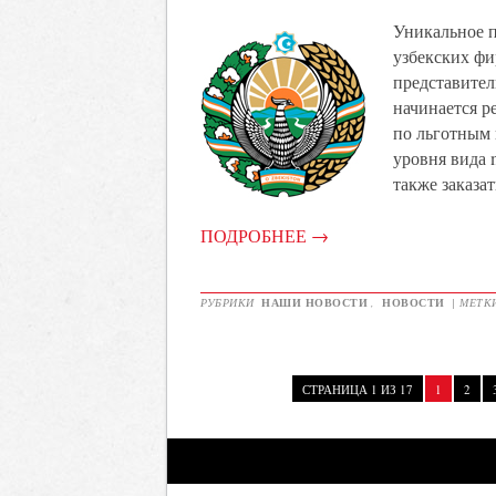
Уникальное п
узбекских фи
представител
начинается р
по льготным 
уровня вида m
также заказат
ПОДРОБНЕЕ
→
РУБРИКИ
НАШИ НОВОСТИ
,
НОВОСТИ
|
МЕТК
СТРАНИЦА 1 ИЗ 17
1
2