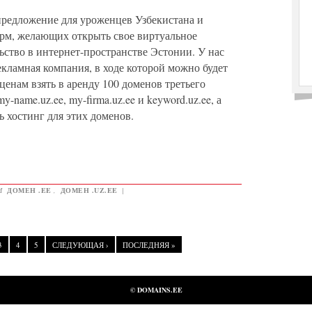
редложение для уроженцев Узбекистана и
рм, желающих открыть свое виртуальное
ьство в интернет-пространстве Эстонии. У нас
екламная компания, в ходе которой можно будет
ценам взять в аренду 100 доменов третьего
y-name.uz.ee, my-firma.uz.ee и keyword.uz.ee, а
ь хостинг для этих доменов.
И
ДОМЕН .EE
,
ДОМЕН .UZ.EE
|
3
4
5
СЛЕДУЮЩАЯ ›
ПОСЛЕДНЯЯ »
© DOMAINS.EE