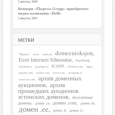
2 августа, 2009
Концерн «Ekspress Grupp» приобретает
медиа-компанию «Delfi»
2 августа, 2007
МЕТКИ
domeenioksjon
"Яндекс"
ad.ru
cloud.me
Eesti Interneti Sihtasutus
Facebook
ICANN
facebook.ru
gosuslugi.ru
iVerified.com
onpay
panama.com
rockies.com
server.com
swedpank.ee
архив доменных
yourcucle.com
аукционов
архив
прошедших аукционов
эстонских доменов
бесплатные
домен .com
домены
домен .cn
домен .de
домен .ee
домен .fi
домен .lv