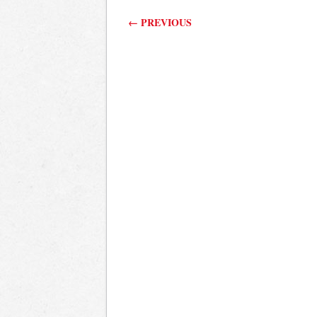
Post navigation
←
PREVIOUS