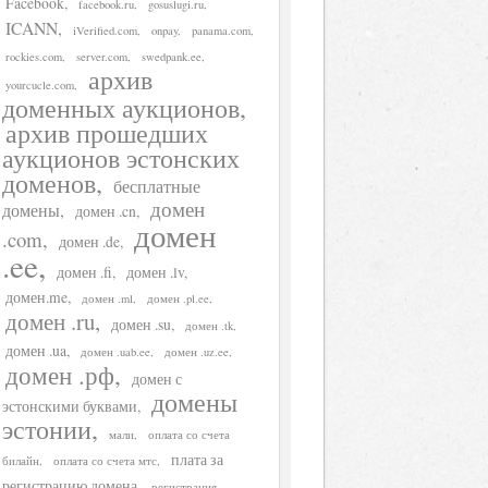
Facebook
facebook.ru
gosuslugi.ru
ICANN
iVerified.com
onpay
panama.com
rockies.com
server.com
swedpank.ee
архив
yourcucle.com
доменных аукционов
архив прошедших
аукционов эстонских
доменов
бесплатные
домен
домены
домен .cn
домен
.com
домен .de
.ee
домен .fi
домен .lv
домен.me
домен .ml
домен .pl.ee
домен .ru
домен .su
домен .tk
домен .ua
домен .uab.ee
домен .uz.ee
домен .рф
домен с
домены
эстонскими буквами
эстонии
мали
оплата со счета
плата за
билайн
оплата со счета мтс
регистрацию домена
регистрация