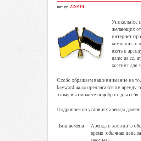
автор
ADMIN
Уникальное п
желающих отк
интернет-про
компания, в 
взять в арен
name.ua.ee, m
хостинг для 
Особо обращаем ваше внимание на то, 
keyword.ua.ee предлагаются в аренду 
этому вы сможете подобрать для себя
Подробнее об условиях аренды домено
Вид домена
Аренда и хостинг в об
время (обычная цена за
месяцев)