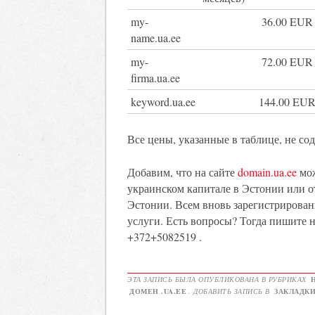
my-
36.00 EUR
name.ua.ee
my-
72.00 EUR
firma.ua.ee
keyword.ua.ee
144.00 EU
Все цены, указанные в таблице, не сод
Добавим, что на сайте
domain.ua.ee
мож
украинском капитале в Эстонии или о
Эстонии. Всем вновь зарегистрирова
услуги. Есть вопросы? Тогда пишите на
+372+5082519 .
ЭТА ЗАПИСЬ БЫЛА ОПУБЛИКОВАНА В РУБРИКАХ
ДОМЕН .UA.EE
. ДОБАВИТЬ ЗАПИСЬ В
ЗАКЛАДК