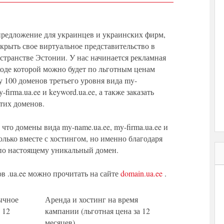
редложение для украинцев и украинских фирм,
рыть свое виртуальное представительство в
странстве Эстонии. У нас начинается рекламная
ходе которой можно будет по льготным ценам
ду 100 доменов третьего уровня вида my-
y-firma.ua.ee и keyword.ua.ee, а также заказать
этих доменов.
что домены вида my-name.ua.ee, my-firma.ua.ee и
только вместе с хостингом, но именно благодаря
 по настоящему уникальный домен.
в .ua.ee можно прочитать на сайте
domain.ua.ee
.
ычное
Аренда и хостинг на время
 12
кампании (льготная цена за 12
месяцев)