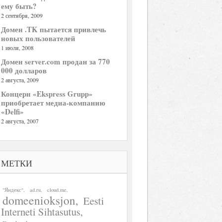
ему быть?
2 сентября, 2009
Домен .TK пытается привлечь
новых пользователей
1 июля, 2008
Домен server.com продан за 770
000 долларов
2 августа, 2009
Концерн «Ekspress Grupp»
приобретает медиа-компанию
«Delfi»
2 августа, 2007
МЕТКИ
"Яндекс"
ad.ru
cloud.me
domeenioksjon
Eesti
Interneti Sihtasutus