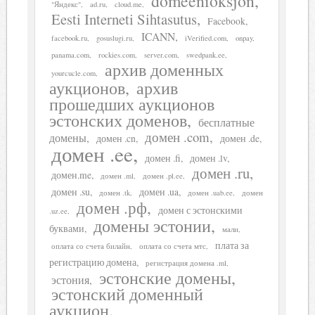
domeenioksjon
"Яндекс"
ad.ru
cloud.me
Eesti Interneti Sihtasutus
Facebook
ICANN
facebook.ru
gosuslugi.ru
iVerified.com
onpay
panama.com
rockies.com
server.com
swedpank.ee
архив доменных
yourcucle.com
аукционов
архив
прошедших аукционов
эстонских доменов
бесплатные
домен .com
домены
домен .cn
домен .de
домен .ee
домен .fi
домен .lv
домен .ru
домен.me
домен .ml
домен .pl.ee
домен .su
домен .ua
домен .tk
домен .uab.ee
домен
домен .рф
домен с эстонскими
.uz.ee
домены эстонии
буквами
мали
плата за
оплата со счета билайн
оплата со счета мтс
регистрацию домена
регистрация домена .ml
эстонские домены
эстония
эстонский доменный
аукцион