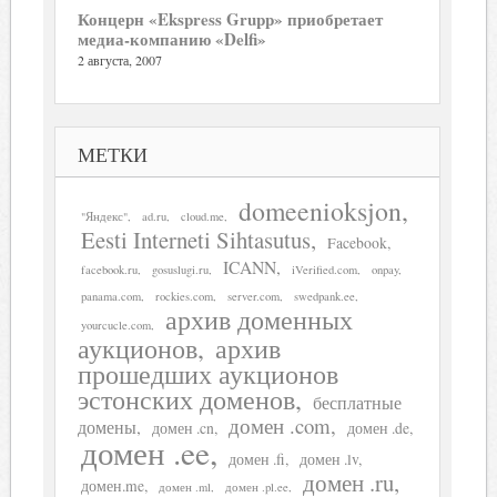
Концерн «Ekspress Grupp» приобретает
медиа-компанию «Delfi»
2 августа, 2007
МЕТКИ
domeenioksjon
"Яндекс"
ad.ru
cloud.me
Eesti Interneti Sihtasutus
Facebook
ICANN
facebook.ru
gosuslugi.ru
iVerified.com
onpay
panama.com
rockies.com
server.com
swedpank.ee
архив доменных
yourcucle.com
аукционов
архив
прошедших аукционов
эстонских доменов
бесплатные
домен .com
домены
домен .cn
домен .de
домен .ee
домен .fi
домен .lv
домен .ru
домен.me
домен .ml
домен .pl.ee