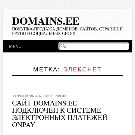
DOMAINS.EE
ПОКУПКА-ПРОДАЖА ДОМЕНОВ, САЙТОВ, СТРАНИЦ И
ГРУПП В СОЦИАЛЬНЫХ СЕТЯХ
Main menu
Skip
MENU
to
content
МЕТКА:
ЭЛЕКСНЕТ
16 ФЕВРАЛЯ, 2012
АВТОР
ADMIN
САЙТ DOMAINS.EE
ПОДКЛЮЧЕН К СИСТЕМЕ
ЭЛЕКТРОННЫХ ПЛАТЕЖЕЙ
ONPAY