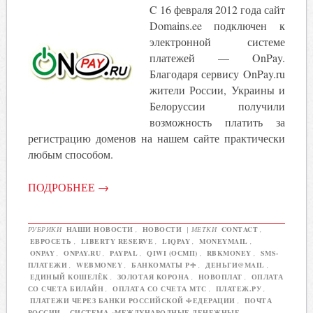
C 16 февраля 2012 года сайт
Domains.ee подключен к
электронной системе
платежей — OnPay.
Благодаря сервису OnPay.ru
жители России, Украины и
Белоруссии получили
возможность платить за
регистрацию доменов на нашем сайте практически
любым способом.
ПОДРОБНЕЕ
→
РУБРИКИ
НАШИ НОВОСТИ
,
НОВОСТИ
|
МЕТКИ
CONTACT
,
EВРОСЕТЬ
,
LIBERTY RESERVE
,
LIQPAY
,
MONEYMAIL
,
ONPAY
,
ONPAY.RU
,
PAYPAL
,
QIWI (ОСМП)
,
RBKMONEY
,
SMS-
ПЛАТЕЖИ
,
WEBMONEY
,
БАНКОМАТЫ РФ
,
ДЕНЬГИ@MAIL
,
ЕДИНЫЙ КОШЕЛЁК
,
ЗОЛОТАЯ КОРОНА
,
НОВОПЛАТ
,
ОПЛАТА
СО СЧЕТА БИЛАЙН
,
ОПЛАТА СО СЧЕТА МТС
,
ПЛАТЕЖ.РУ
,
ПЛАТЕЖИ ЧЕРЕЗ БАНКИ РОССИЙСКОЙ ФЕДЕРАЦИИ
,
ПОЧТА
РОССИИ
,
СИСТЕМА «МЕЖДУНАРОДНЫЕ ДЕНЕЖНЫЕ