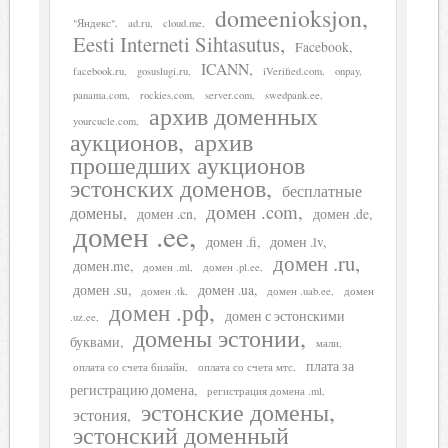
domeenioksjon
"Яндекс"
ad.ru
cloud.me
Eesti Interneti Sihtasutus
Facebook
ICANN
facebook.ru
gosuslugi.ru
iVerified.com
onpay
panama.com
rockies.com
server.com
swedpank.ee
архив доменных
yourcucle.com
аукционов
архив
прошедших аукционов
эстонских доменов
бесплатные
домен .com
домены
домен .cn
домен .de
домен .ee
домен .fi
домен .lv
домен .ru
домен.me
домен .ml
домен .pl.ee
домен .su
домен .ua
домен .tk
домен .uab.ee
домен
домен .рф
домен с эстонскими
.uz.ee
домены эстонии
буквами
мали
плата за
оплата со счета билайн
оплата со счета мтс
регистрацию домена
регистрация домена .ml
эстонские домены
эстония
эстонский доменный