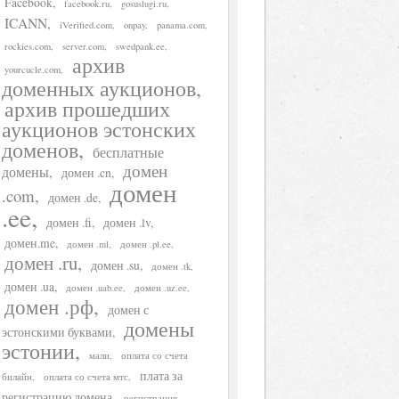
Facebook
facebook.ru
gosuslugi.ru
ICANN
iVerified.com
onpay
panama.com
rockies.com
server.com
swedpank.ee
архив
yourcucle.com
доменных аукционов
архив прошедших
аукционов эстонских
доменов
бесплатные
домен
домены
домен .cn
домен
.com
домен .de
.ee
домен .fi
домен .lv
домен.me
домен .ml
домен .pl.ee
домен .ru
домен .su
домен .tk
домен .ua
домен .uab.ee
домен .uz.ee
домен .рф
домен с
домены
эстонскими буквами
эстонии
мали
оплата со счета
плата за
билайн
оплата со счета мтс
регистрацию домена
регистрация