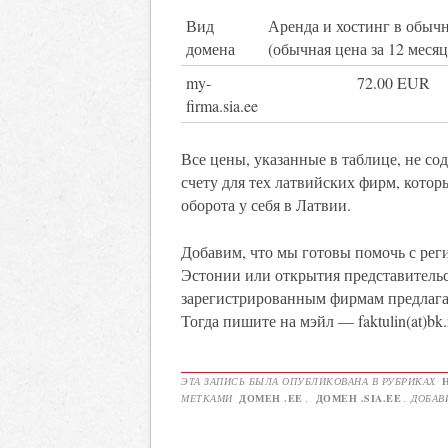
Вид
Аренда и хостинг в обыч
домена
(обычная цена за 12 месяц
my-
72.00 EUR
firma.sia.ee
Все цены, указанные в таблице, не сод
счету для тех латвийских фирм, котор
оборота у себя в Латвии.
Добавим, что мы готовы помочь с рег
Эстонии или открытия представитель
зарегистрированным фирмам предлагаю
Тогда пишите на мэйл — faktulin(at)bk
ЭТА ЗАПИСЬ БЫЛА ОПУБЛИКОВАНА В РУБРИКАХ
МЕТКАМИ
ДОМЕН .EE
,
ДОМЕН .SIA.EE
. ДОБАВ