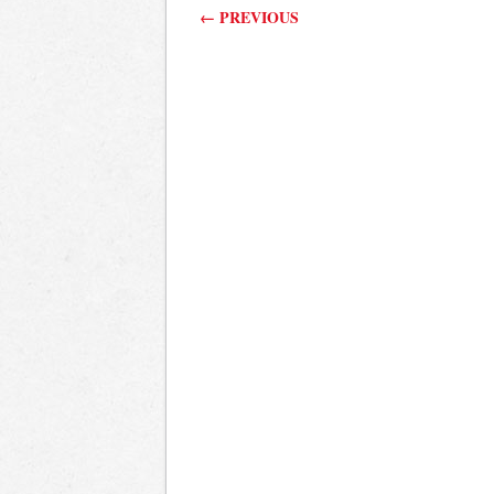
Post navigation
←
PREVIOUS