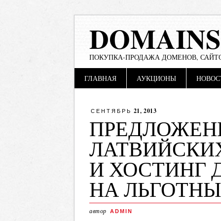
DOMAINS
ПОКУПКА-ПРОДАЖА ДОМЕНОВ, САЙТО
Main menu
Skip
ГЛАВНАЯ
АУКЦИОНЫ
НОВОС
to
content
21, 2013
СЕНТЯБРЬ
ПРЕДЛОЖЕН
ЛАТВИЙСКИХ
И ХОСТИНГ Д
НА ЛЬГОТН
автор
ADMIN