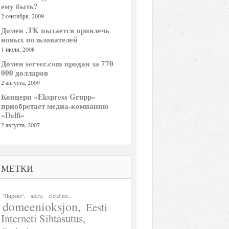
ему быть?
2 сентября, 2009
Домен .TK пытается привлечь
новых пользователей
1 июля, 2008
Домен server.com продан за 770
000 долларов
2 августа, 2009
Концерн «Ekspress Grupp»
приобретает медиа-компанию
«Delfi»
2 августа, 2007
МЕТКИ
"Яндекс"
ad.ru
cloud.me
domeenioksjon
Eesti
Interneti Sihtasutus